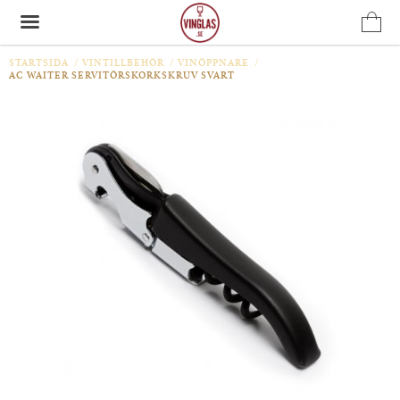
STARTSIDA
/
VINTILLBEHÖR
/
VINÖPPNARE
/
AC WAITER SERVITÖRSKORKSKRUV SVART
Produkten har blivit tillagd i varukorgen