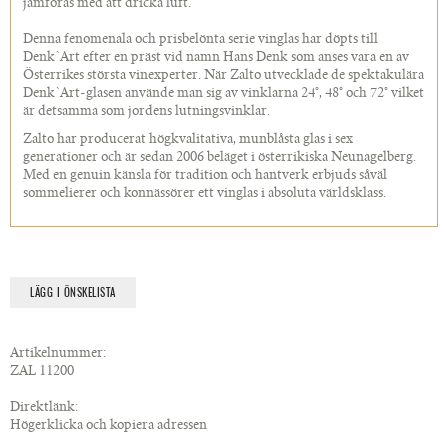
jämföras med att dricka luft.
Denna fenomenala och prisbelönta serie vinglas har döpts till
Denk`Art efter en präst vid namn Hans Denk som anses vara en av
Österrikes största vinexperter. När Zalto utvecklade de spektakulära
Denk`Art-glasen använde man sig av vinklarna 24°, 48° och 72° vilket
är detsamma som jordens lutningsvinklar.
Zalto har producerat högkvalitativa, munblåsta glas i sex
generationer och är sedan 2006 beläget i österrikiska Neunagelberg.
Med en genuin känsla för tradition och hantverk erbjuds såväl
sommelierer och konnässörer ett vinglas i absoluta världsklass.
LÄGG I ÖNSKELISTA
Artikelnummer:
ZAL 11200
Direktlänk:
Högerklicka och kopiera adressen