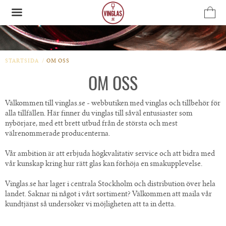
Produkten har blivit tillagd i varukorgen
STARTSIDA
/
OM OSS
OM OSS
Välkommen till vinglas.se - webbutiken med vinglas och tillbehör för
alla tillfällen. Här finner du vinglas till såväl entusiaster som
nybörjare, med ett brett utbud från de största och mest
välrenommerade producenterna.
Vår ambition är att erbjuda högkvalitativ service och att bidra med
vår kunskap kring hur rätt glas kan förhöja en smakupplevelse.
Vinglas.se har lager i centrala Stockholm och distribution över hela
landet. Saknar ni något i vårt sortiment? Välkommen att maila vår
kundtjänst så undersöker vi möjligheten att ta in detta.