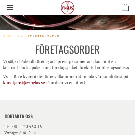
Produkten har blivit tillagd i varukorgen
STARTSIDA
/
FÖRETAGSORDER
FÖRETAGSORDER
Vi säljer både till företag och privatpersoner och kan mot en
kostnad skicka paket som företagspaket direkt till er företagsadress.
Vid större kvantiteter är ni välkommen att maila vår kundtjänst på
kundtjanst@vinglas.se
så ordnar vi en offert.
KONTAKTA OSS
Tel.
08 - 120 560 16
Vardagar kl 10.30-16