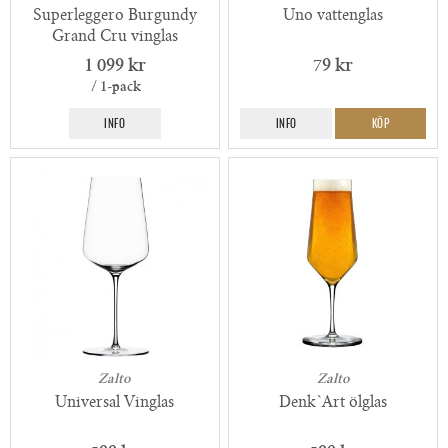
Superleggero Burgundy
Uno vattenglas
Grand Cru vinglas
1 099 kr
79 kr
/ 1-pack
INFO
INFO
KÖP
Zalto
Zalto
Universal Vinglas
Denk`Art ölglas