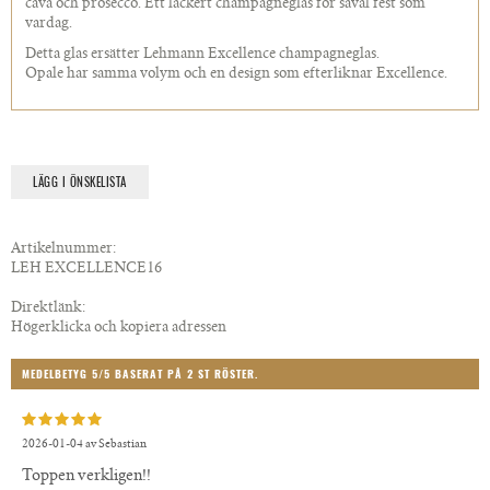
cava och prosecco. Ett läckert champagneglas för såväl fest som
vardag.
Detta glas ersätter Lehmann Excellence champagneglas.
Opale har samma volym och en design som efterliknar Excellence.
LÄGG I ÖNSKELISTA
Artikelnummer:
LEH EXCELLENCE16
Direktlänk:
Högerklicka och kopiera adressen
MEDELBETYG
5
/5 BASERAT PÅ
2
ST RÖSTER.
2026-01-04
av
Sebastian
Toppen verkligen!!