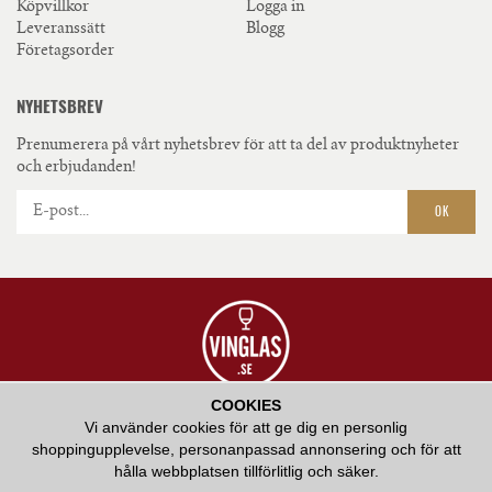
Köpvillkor
Logga in
Leveranssätt
Blogg
Företagsorder
NYHETSBREV
Prenumerera på vårt nyhetsbrev för att ta del av produktnyheter
och erbjudanden!
OK
COOKIES
VÅR AMBITION ÄR ATT ERBJUDA HÖGKVALITATIV SERVICE OCH ATT BIDRA
Vi använder cookies för att ge dig en personlig
MED VÅR KUNSKAP KRING HUR RÄTT GLAS KAN FÖRHÖJA EN
shoppingupplevelse, personanpassad annonsering och för att
SMAKUPPLEVELSE.
hålla webbplatsen tillförlitlig och säker.