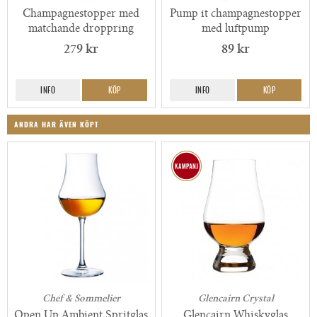
Champagnestopper med
Pump it champagnestopper
matchande droppring
med luftpump
279 kr
89 kr
INFO
KÖP
INFO
KÖP
ANDRA HAR ÄVEN KÖPT
Chef & Sommelier
Glencairn Crystal
Open Up Ambient Spritglas
Glencairn Whiskyglas