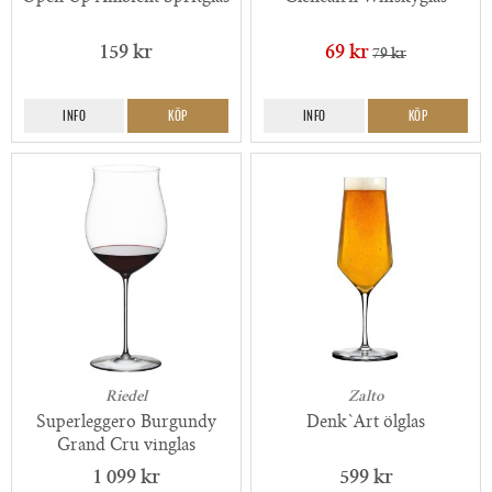
159 kr
69 kr
79 kr
INFO
KÖP
INFO
KÖP
Riedel
Zalto
Superleggero Burgundy
Denk`Art ölglas
Grand Cru vinglas
1 099 kr
599 kr