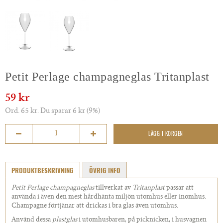
Petit Perlage champagneglas Tritanplast
59 kr
Ord. 65 kr. Du sparar 6 kr (9%)
LÄGG I KORGEN
PRODUKTBESKRIVNING
ÖVRIG INFO
Petit Perlage champagneglas
tillverkat av
Tritanplast
passar att
använda i även den mest hårdhänta miljön utomhus eller inomhus.
Champagne förtjänar att drickas i bra glas även utomhus.
Använd dessa
plastglas
i utomhusbaren, på picknicken, i husvagnen