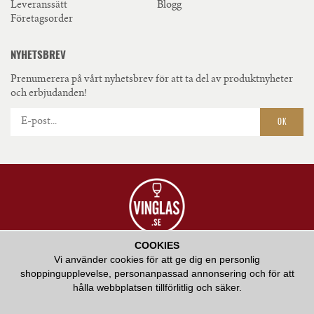
Leveranssätt
Blogg
Företagsorder
NYHETSBREV
Prenumerera på vårt nyhetsbrev för att ta del av produktnyheter
och erbjudanden!
OK
COOKIES
VÅR AMBITION ÄR ATT ERBJUDA HÖGKVALITATIV SERVICE OCH ATT BIDRA
Vi använder cookies för att ge dig en personlig
MED VÅR KUNSKAP KRING HUR RÄTT GLAS KAN FÖRHÖJA EN
shoppingupplevelse, personanpassad annonsering och för att
SMAKUPPLEVELSE.
hålla webbplatsen tillförlitlig och säker.