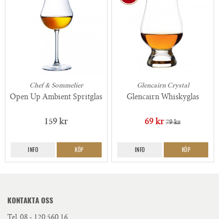
Chef & Sommelier
Glencairn Crystal
Open Up Ambient Spritglas
Glencairn Whiskyglas
159 kr
69 kr
79 kr
INFO
KÖP
INFO
KÖP
KONTAKTA OSS
Tel.
08 - 120 560 16