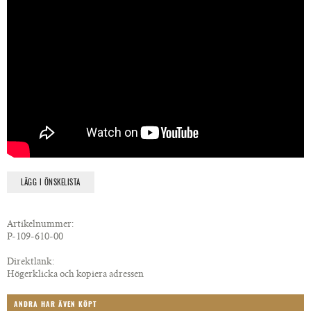
LÄGG I ÖNSKELISTA
Artikelnummer:
P-109-610-00
Direktlänk:
Högerklicka och kopiera adressen
ANDRA HAR ÄVEN KÖPT