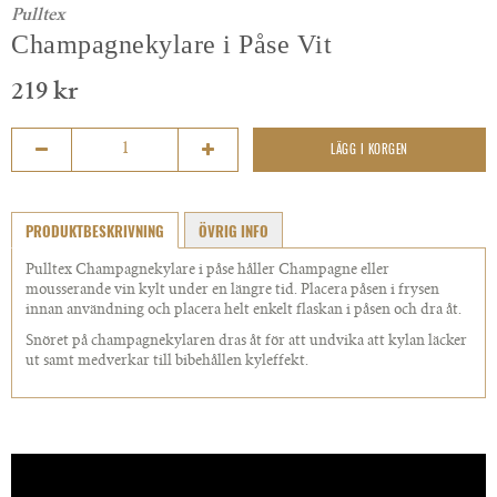
Pulltex
Champagnekylare i Påse Vit
219 kr
LÄGG I KORGEN
PRODUKTBESKRIVNING
ÖVRIG INFO
Pulltex Champagnekylare i påse håller Champagne eller
mousserande vin kylt under en längre tid. Placera påsen i frysen
innan användning och placera helt enkelt flaskan i påsen och dra åt.
Snöret på champagnekylaren dras åt för att undvika att kylan läcker
ut samt medverkar till bibehållen kyleffekt.