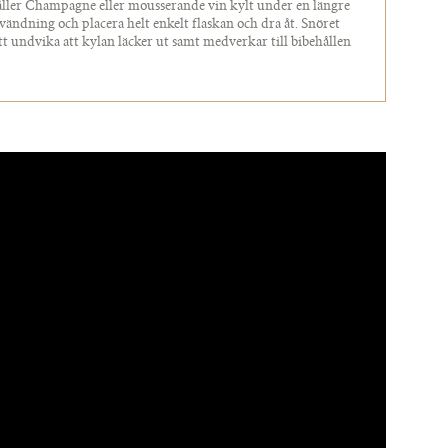
ller Champagne eller mousserande vin kylt under en längre
nvändning och placera helt enkelt flaskan och dra åt. Snöret
t undvika att kylan läcker ut samt medverkar till bibehållen