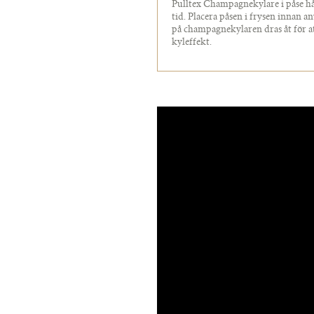
Pulltex Champagnekylare i påse hå
tid. Placera påsen i frysen innan a
på champagnekylaren dras åt för at
kyleffekt.