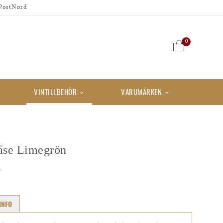
PostNord
0
VINTILLBEHÖR
VARUMÄRKEN
åse Limegrön
t
INFO