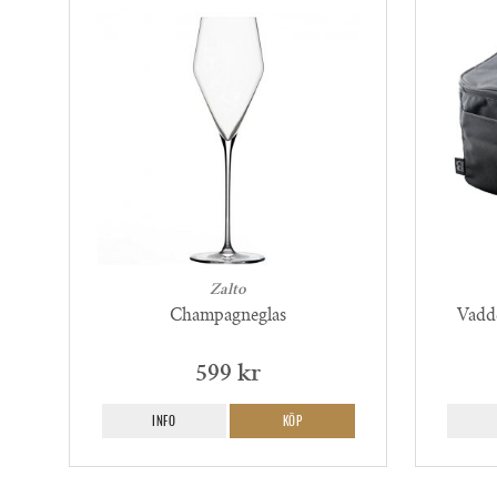
Zalto
Champagneglas
Vadde
599 kr
INFO
KÖP