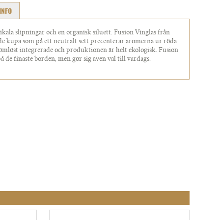
INFO
ikala slipningar och en organisk siluett. Fusion Vinglas från
e kupa som på ett neutralt sett precenterar aromerna ur röda
 sömlöst integrerade och produktionen är helt ekologisk. Fusion
på de finaste borden, men gör sig även väl till vardags.