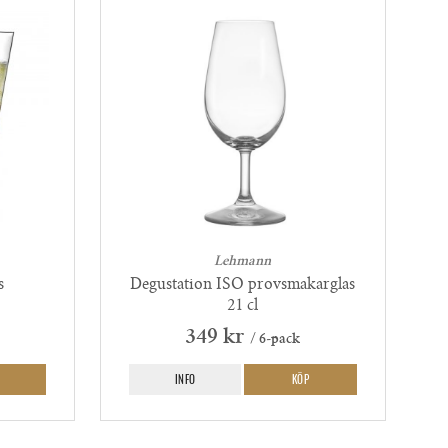
Lehmann
s
Degustation ISO provsmakarglas
21 cl
349 kr
/ 6-pack
INFO
KÖP