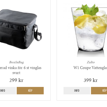
BoxInBag
Zalto
rad väska för 6 st vinglas
W1 Coupe Vattengla
svart
299 kr
399 kr
INFO
KÖP
INFO
KÖP