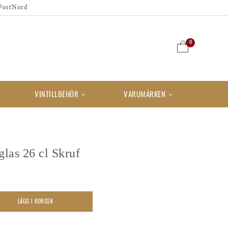
PostNord
0
VINTILLBEHÖR
VARUMÄRKEN
las 26 cl Skruf
LÄGG I KORGEN