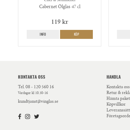
Chef & Sommelier
Cabernet Ölglas 47 cl
119 kr
INFO
KÖP
KONTAKTA OSS
HANDLA
Tel.
08 - 120 560 16
Kontakta oss
Retur & rek
Vardagar kl 10.30-16
Hämta paket
kundtjanst@vinglas.se
Köpvillkor
Leveranssätt
Företagsord