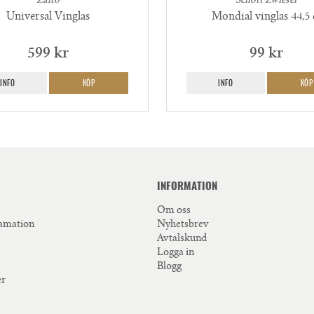
Zalto
Schott Zwiesel
Universal Vinglas
Mondial vinglas 44,5 
599 kr
99 kr
INFO
KÖP
INFO
KÖP
INFORMATION
Om oss
lamation
Nyhetsbrev
Avtalskund
Logga in
Blogg
er