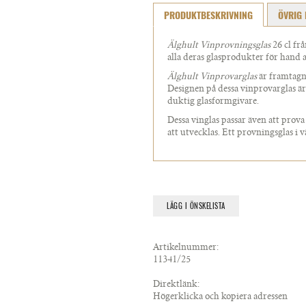
PRODUKTBESKRIVNING
ÖVRIG 
Älghult Vinprovningsglas
26 cl fr
alla deras glasprodukter för hand a
Älghult Vinprovarglas
är framtagna
Designen på dessa vinprovarglas ä
duktig glasformgivare.
Dessa vinglas passar även att prova
att utvecklas. Ett provningsglas i 
LÄGG I ÖNSKELISTA
Artikelnummer:
11341/25
Direktlänk:
Högerklicka och kopiera adressen