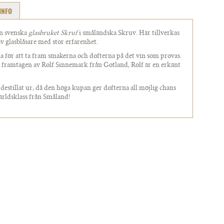
INFO
ån svenska
glasbruket Skruf
i småländska Skruv. Här tillverkas
v glasblåsare med stor erfarenhet.
 för att ta fram smakerna och dofterna på det vin som provas.
r framtagen av Rolf Sinnemark från Gotland, Rolf är en erkänt
 destillat ur, då den höga kupan ger dofterna all möjlig chans
världsklass från Småland!