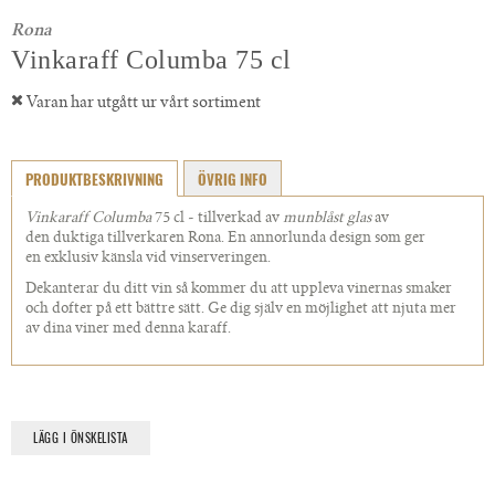
Rona
Vinkaraff Columba 75 cl
Varan har utgått ur vårt sortiment
PRODUKTBESKRIVNING
ÖVRIG INFO
Vinkaraff Columba
75 cl - tillverkad av
munblåst glas
av
den duktiga tillverkaren Rona.
En annorlunda design som ger
en exklusiv känsla vid vinserveringen.
Dekanterar du ditt vin så kommer du att uppleva vinernas smaker
och dofter på ett bättre sätt. Ge dig själv en möjlighet att njuta mer
av dina viner med denna karaff.
LÄGG I ÖNSKELISTA