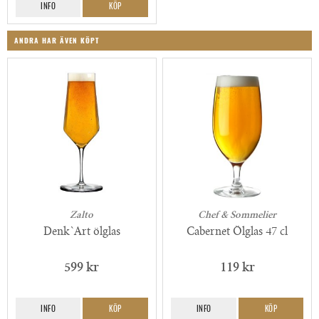
INFO
KÖP
ANDRA HAR ÄVEN KÖPT
Zalto
Chef & Sommelier
Denk`Art ölglas
Cabernet Ölglas 47 cl
599 kr
119 kr
INFO
KÖP
INFO
KÖP