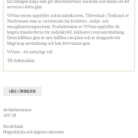
En tilltagen kupa som ger Bordeauxviner harmoni och balans då det
serveras i detta glas.
ViVino serien uppfyller också miljökraven. Tillverkad i Tyskland av
Nachtmann som är certifierade för kvalitets-, miljö- och
energihanteringssystem. Produktionen av ViVino uppfyller de
högsta standarderna för miljöskydd, inklusive resursanvändning.
Dessa hållbara glas är mer hållbara än plast och är designade för
långvarig användning och kan återvinnas igen.
ViVino - ett naturligt val!
Tål diskmaskin
LÄGG I ÖNSKELISTA
Artikelnummer:
103738
Direktlänk:
Högerklicka och kopiera adressen