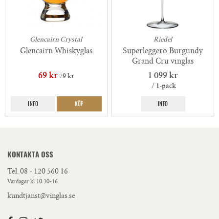
Glencairn Crystal
Riedel
Glencairn Whiskyglas
Superleggero Burgundy
Grand Cru vinglas
69 kr
1 099 kr
79 kr
/ 1-pack
INFO
KÖP
INFO
KONTAKTA OSS
Tel.
08 - 120 560 16
Vardagar kl 10.30-16
kundtjanst@vinglas.se