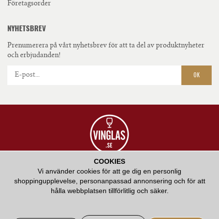
Företagsorder
NYHETSBREV
Prenumerera på vårt nyhetsbrev för att ta del av produktnyheter
och erbjudanden!
OK
COOKIES
VÅR AMBITION ÄR ATT ERBJUDA HÖGKVALITATIV SERVICE OCH ATT BIDRA
Vi använder cookies för att ge dig en personlig
MED VÅR KUNSKAP KRING HUR RÄTT GLAS KAN FÖRHÖJA EN
shoppingupplevelse, personanpassad annonsering och för att
SMAKUPPLEVELSE.
hålla webbplatsen tillförlitlig och säker.