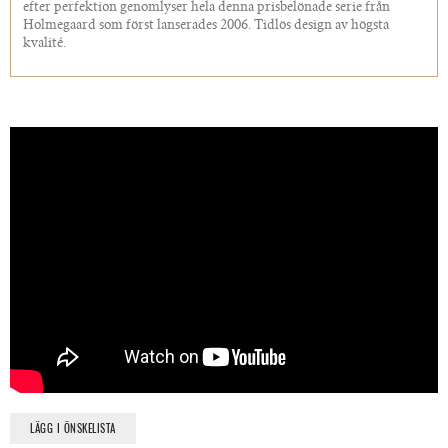
efter perfektion genomlyser hela denna prisbelönade serie från
Holmegaard som först lanserades 2006. Tidlös design av högsta
kvalité.
LÄGG I ÖNSKELISTA