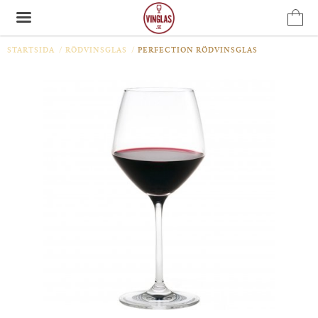
STARTSIDA
/
RÖDVINSGLAS
/
PERFECTION RÖDVINSGLAS
Produkten har blivit tillagd i varukorgen