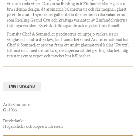
vita och röda viner. Druvorna Riesling och Zinfandel klär sig extra
bra i denna design, då aromerna balanseras ut och får mogna i glaset
på ett bra sätt. I synnerhet gäller detta de mer smakrika vaianterna
som Riesling Grand Cru och kraftiga varianter av Zinfandelvinerna
från nya världen. Estetiskt tilldragande och mycket funktionellt.
Franska Chef & Sommelier producerar en uppsjö vackra serier
vinglas och andra dryckesglas. I samarbete med Arc International har
Chef & Sommelier arbetat fram ett unikt glasmaterial kallat "Kwarx".
Ett material med de unika egenskaperna att det ger hög klarhet, hög
resistans emot repor och mycket bra hållbarhet.
LÄGG I ÖNSKELISTA
Artikelnummer:
G51035
Direktlänk:
Högerklicka och kopiera adressen