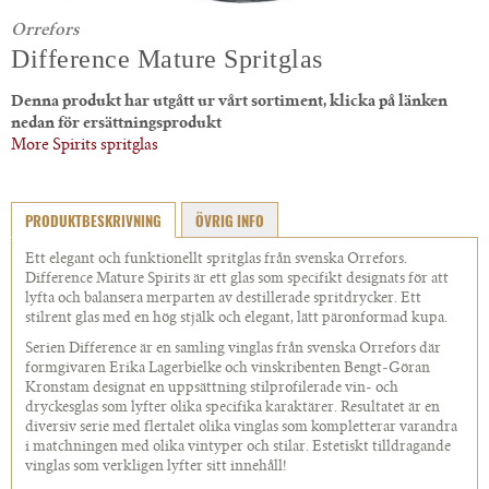
Orrefors
Difference Mature Spritglas
Denna produkt har utgått ur vårt sortiment, klicka på länken
nedan för ersättningsprodukt
More Spirits spritglas
PRODUKTBESKRIVNING
ÖVRIG INFO
Ett elegant och funktionellt spritglas från svenska Orrefors.
Difference Mature Spirits är ett glas som specifikt designats för att
lyfta och balansera merparten av destillerade spritdrycker. Ett
stilrent glas med en hög stjälk och elegant, lätt päronformad kupa.
Serien Difference är en samling vinglas från svenska Orrefors där
formgivaren Erika Lagerbielke och vinskribenten Bengt-Göran
Kronstam designat en uppsättning stilprofilerade vin- och
dryckesglas som lyfter olika specifika karaktärer. Resultatet är en
diversiv serie med flertalet olika vinglas som kompletterar varandra
i matchningen med olika vintyper och stilar. Estetiskt tilldragande
vinglas som verkligen lyfter sitt innehåll!