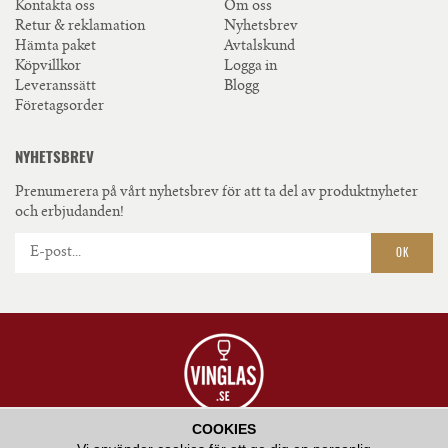
Kontakta oss
Om oss
Retur & reklamation
Nyhetsbrev
Hämta paket
Avtalskund
Köpvillkor
Logga in
Leveranssätt
Blogg
Företagsorder
NYHETSBREV
Prenumerera på vårt nyhetsbrev för att ta del av produktnyheter
och erbjudanden!
OK
COOKIES
VÅR AMBITION ÄR ATT ERBJUDA HÖGKVALITATIV SERVICE OCH ATT BIDRA