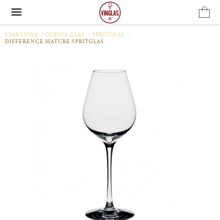
STARTSIDA
/
ÖVRIGA GLAS
/
SPRITGLAS
/
DIFFERENCE MATURE SPRITGLAS
Produkten har blivit tillagd i varukorgen