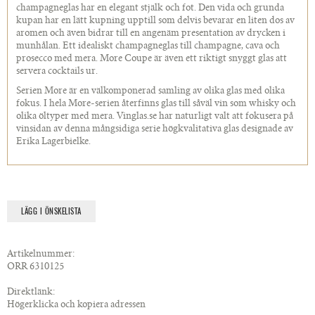
champagneglas har en elegant stjälk och fot. Den vida och grunda
kupan har en lätt kupning upptill som delvis bevarar en liten dos av
aromen och även bidrar till en angenäm presentation av drycken i
munhålan. Ett idealiskt champagneglas till champagne, cava och
prosecco med mera. More Coupe är även ett riktigt snyggt glas att
servera cocktails ur.
Serien More är en välkomponerad samling av olika glas med olika
fokus. I hela More-serien återfinns glas till såväl vin som whisky och
olika öltyper med mera. Vinglas.se har naturligt valt att fokusera på
vinsidan av denna mångsidiga serie högkvalitativa glas designade av
Erika Lagerbielke.
LÄGG I ÖNSKELISTA
Artikelnummer:
ORR 6310125
Direktlänk:
Högerklicka och kopiera adressen