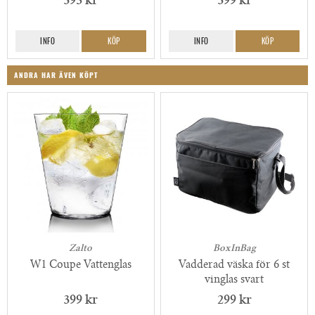
395 kr
399 kr
INFO
KÖP
INFO
KÖP
ANDRA HAR ÄVEN KÖPT
Zalto
BoxInBag
W1 Coupe Vattenglas
Vadderad väska för 6 st
vinglas svart
399 kr
299 kr