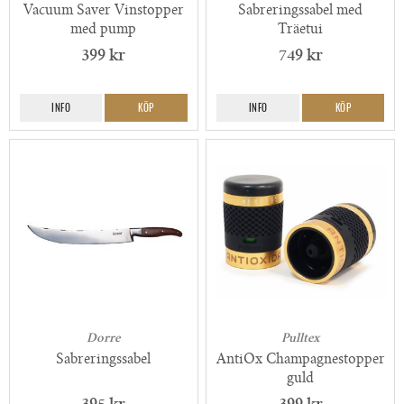
Vacuum Saver Vinstopper
Sabreringssabel med
med pump
Träetui
399 kr
749 kr
INFO
KÖP
INFO
KÖP
Dorre
Pulltex
Sabreringssabel
AntiOx Champagnestopper
guld