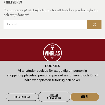
NYHETSBREV
Prenumerera på vårt nyhetsbrev för att ta del av produktnyheter
och erbjudanden!
OK
COOKIES
VÅR AMBITION ÄR ATT ERBJUDA HÖGKVALITATIV SERVICE OCH ATT BIDRA
Vi använder cookies för att ge dig en personlig
MED VÅR KUNSKAP KRING HUR RÄTT GLAS KAN FÖRHÖJA EN
shoppingupplevelse, personanpassad annonsering och för att
SMAKUPPLEVELSE.
hålla webbplatsen tillförlitlig och säker.
ENDAST
OKEJ
INSTÄLLNINGAR
NÖDVÄNDIGA