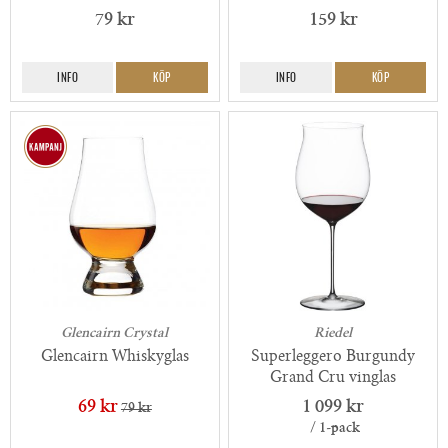
79 kr
159 kr
INFO
KÖP
INFO
KÖP
Glencairn Crystal
Riedel
Glencairn Whiskyglas
Superleggero Burgundy
Grand Cru vinglas
69 kr
1 099 kr
79 kr
/ 1-pack