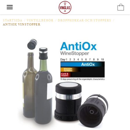
STARTSIDA
/
VINTILLBEHÖR
/
DROPPKORKAR OCH STOPPERS
/
ANTIOX VINSTOPPER
Produkten har blivit tillagd i varukorgen