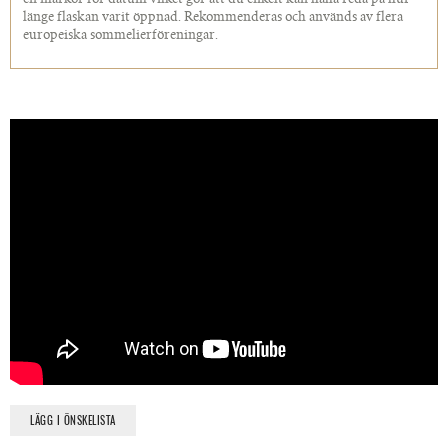
en markör för datum vilket gör att du enkelt kan hålla reda på hur
länge flaskan varit öppnad. Rekommenderas och används av flera
europeiska sommelierföreningar.
LÄGG I ÖNSKELISTA