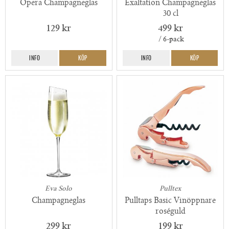
Opera Champagneglas
Exaltation Champagneglas
30 cl
129 kr
499 kr
/ 6-pack
INFO
KÖP
INFO
KÖP
Eva Solo
Pulltex
Champagneglas
Pulltaps Basic Vinöppnare
roséguld
299 kr
199 kr