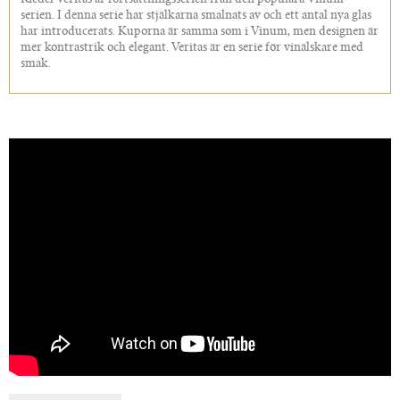
Riedel Veritas är fortsättningsserien från den populära Vinum-
serien. I denna serie har stjälkarna smalnats av och ett antal nya glas
har introducerats. Kuporna är samma som i Vinum, men designen är
mer kontrastrik och elegant. Veritas är en serie för vinälskare med
smak.