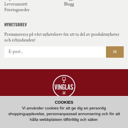
Leveranssätt
Blogg
Företagsorder
NYHETSBREV
Prenumerera på vårt nyhetsbrev för att ta del av produktnyheter
och erbjudanden!
OK
COOKIES
VÅR AMBITION ÄR ATT ERBJUDA HÖGKVALITATIV SERVICE OCH ATT BIDRA
Vi använder cookies för att ge dig en personlig
MED VÅR KUNSKAP KRING HUR RÄTT GLAS KAN FÖRHÖJA EN
shoppingupplevelse, personanpassad annonsering och för att
SMAKUPPLEVELSE.
hålla webbplatsen tillförlitlig och säker.