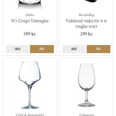
Zalto
BoxInBag
W1 Coupe Vattenglas
Vadderad väska för 6 st
vinglas svart
399 kr
299 kr
INFO
KÖP
INFO
KÖP
Chef & Sommelier
Lehmann