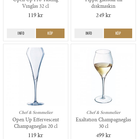
Open Up Pro Tasting
Tipple glasställ till
Vinglas 32 cl
diskmaskin
119 kr
249 kr
INFO
KÖP
INFO
KÖP
Chef & Sommelier
Chef & Sommelier
Open Up Effervescent
Exaltation Champagneglas
Champagneglas 20 cl
30 cl
119 kr
499 kr