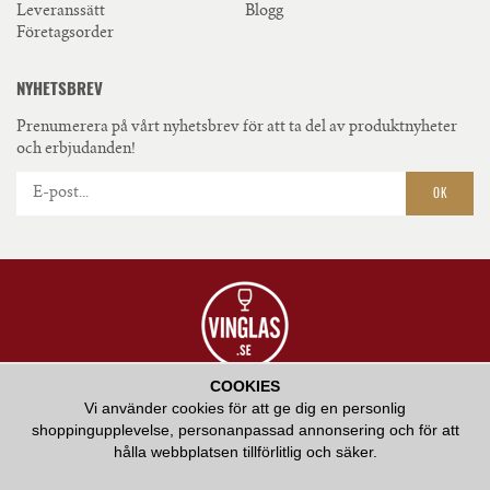
Leveranssätt
Blogg
Företagsorder
NYHETSBREV
Prenumerera på vårt nyhetsbrev för att ta del av produktnyheter
och erbjudanden!
OK
COOKIES
VÅR AMBITION ÄR ATT ERBJUDA HÖGKVALITATIV SERVICE OCH ATT BIDRA
Vi använder cookies för att ge dig en personlig
MED VÅR KUNSKAP KRING HUR RÄTT GLAS KAN FÖRHÖJA EN
shoppingupplevelse, personanpassad annonsering och för att
SMAKUPPLEVELSE.
hålla webbplatsen tillförlitlig och säker.