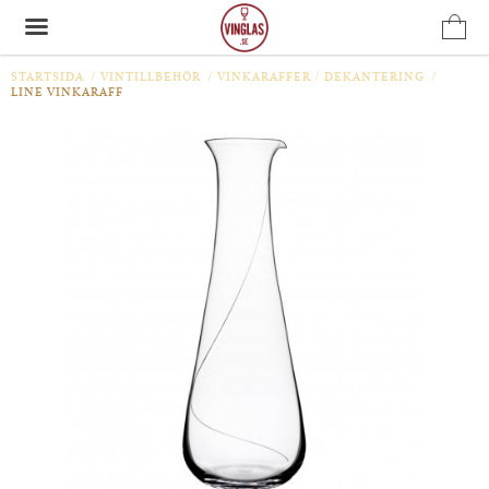
STARTSIDA
/
VINTILLBEHÖR
/
VINKARAFFER / DEKANTERING
/
LINE VINKARAFF
Produkten har blivit tillagd i varukorgen