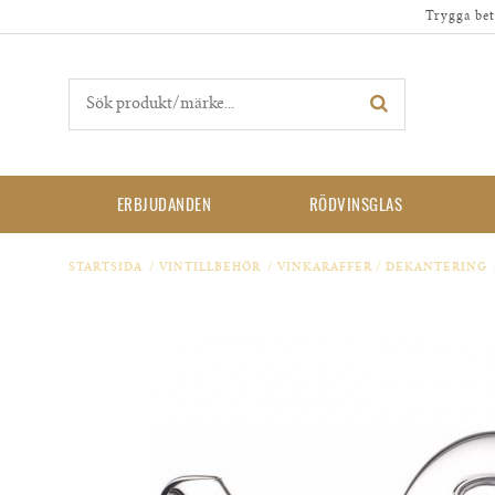
Trygga bet
ERBJUDANDEN
RÖDVINSGLAS
STARTSIDA
/
VINTILLBEHÖR
/
VINKARAFFER / DEKANTERING