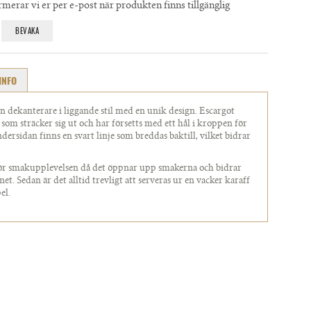
merar vi er per e-post när produkten finns tillgänglig
BEVAKA
INFO
en dekanterare i liggande stil med en unik design. Escargot
som sträcker sig ut och har försetts med ett hål i kroppen för
dersidan finns en svart linje som breddas baktill, vilket bidrar
för smakupplevelsen då det öppnar upp smakerna och bidrar
net. Sedan är det alltid trevligt att serveras ur en vacker karaff
el.