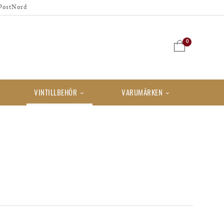
PostNord
0
VINTILLBEHÖR
VARUMÄRKEN