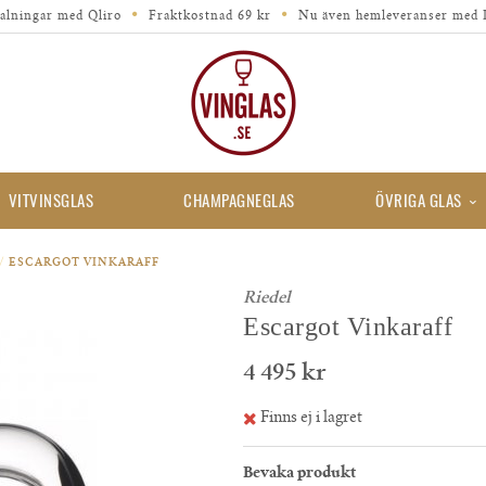
alningar med Qliro
Fraktkostnad 69 kr
Nu även hemleveranser med 
VITVINSGLAS
CHAMPAGNEGLAS
ÖVRIGA GLAS
/
ESCARGOT VINKARAFF
Riedel
Escargot Vinkaraff
4 495 kr
Finns ej i lagret
Bevaka produkt