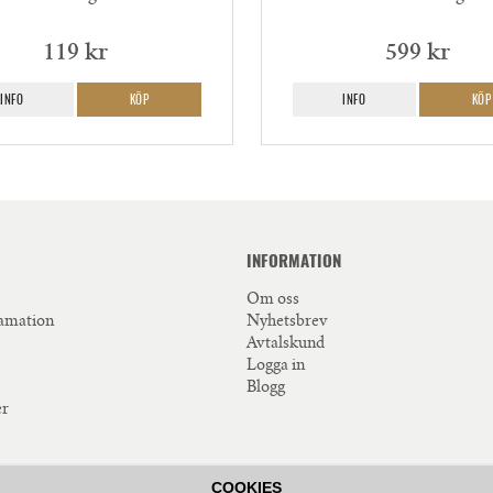
119 kr
599 kr
INFO
KÖP
INFO
KÖP
INFORMATION
Om oss
lamation
Nyhetsbrev
Avtalskund
Logga in
Blogg
er
COOKIES