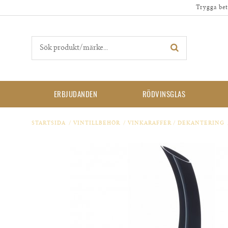
Trygga bet
ERBJUDANDEN
RÖDVINSGLAS
STARTSIDA
/
VINTILLBEHÖR
/
VINKARAFFER / DEKANTERING