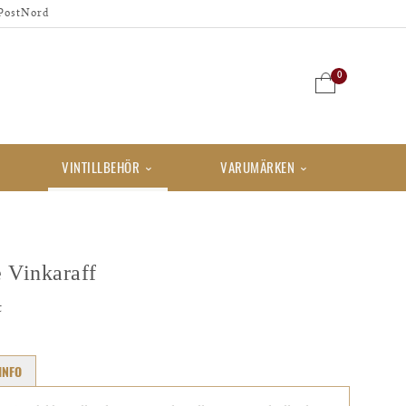
PostNord
0
VINTILLBEHÖR
VARUMÄRKEN
 Vinkaraff
t
INFO