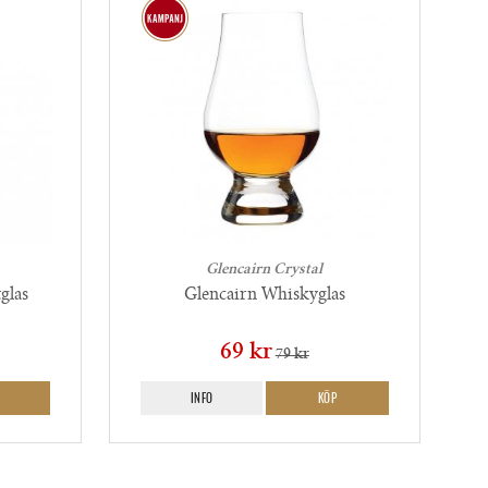
Glencairn Crystal
glas
Glencairn Whiskyglas
69 kr
79 kr
INFO
KÖP