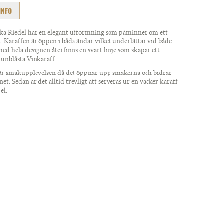
INFO
iska Riedel har en elegant utformning som påminner om ett
. Karaffen är öppen i båda ändar vilket underlättar vid både
ed hela designen återfinns en svart linje som skapar ett
munblåsta Vinkaraff.
för smakupplevelsen då det öppnar upp smakerna och bidrar
net. Sedan är det alltid trevligt att serveras ur en vacker karaff
el.