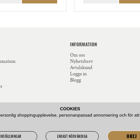
INFORMATION
Om oss
lamation
Nyhetsbrev
Avtalskund
Logga in
Blogg
er
COOKIES
personlig shoppingupplevelse, personanpassad annonsering och för att hål
SERVICE OCH ATT BIDRA MED
JA EN SMAKUPPLEVELSE.
OKEJ
INSTÄLLNINGAR
ENDAST NÖDVÄNDIGA