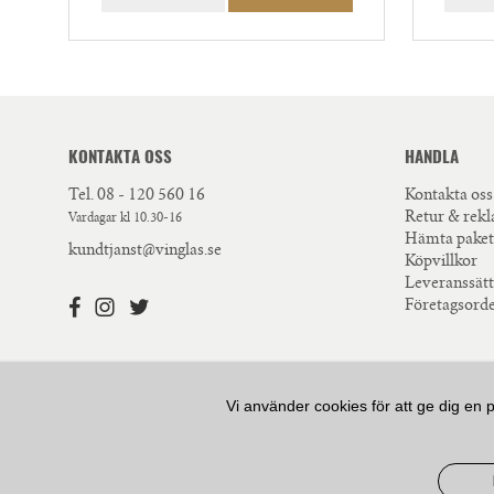
KONTAKTA OSS
HANDLA
Tel.
08 - 120 560 16
Kontakta oss
Retur & rek
Vardagar kl 10.30-16
Hämta paket
kundtjanst@vinglas.se
Köpvillkor
Leveranssätt
Företagsord
Vi använder cookies för att ge dig en 
VÅR AMBITION ÄR ATT ERBJUDA HÖGKVALITATIV 
VÅR KUNSKAP KRING HUR RÄTT GLAS KAN FÖRHÖ