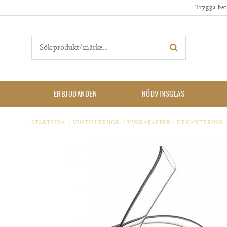
Trygga bet
ERBJUDANDEN
RÖDVINSGLAS
STARTSIDA
/
VINTILLBEHÖR
/
VINKARAFFER / DEKANTERING