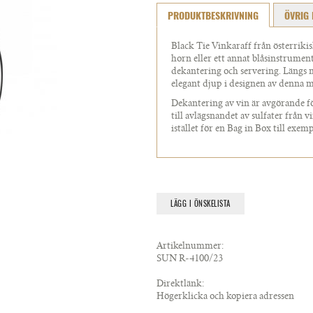
PRODUKTBESKRIVNING
ÖVRIG 
Black Tie Vinkaraff från österrik
horn eller ett annat blåsinstrument
dekantering och servering. Längs m
elegant djup i designen av denna 
Dekantering av vin är avgörande 
till avlägsnandet av sulfater från vi
istället för en Bag in Box till exemp
LÄGG I ÖNSKELISTA
Artikelnummer:
SUN R-4100/23
Direktlänk:
Högerklicka och kopiera adressen