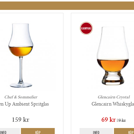
Chef & Sommelier
Glencairn Crystal
n Up Ambient Spritglas
Glencairn Whiskygla
159 kr
69 kr
79 kr
INFO
KÖP
INFO
KÖP