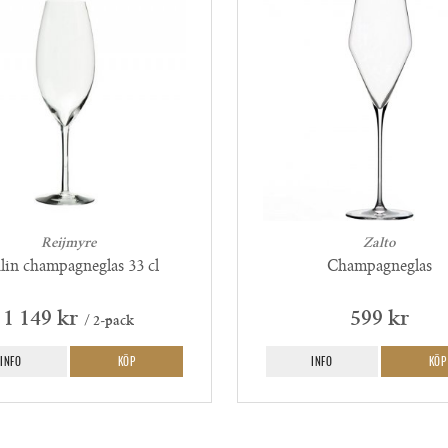
Reijmyre
Zalto
lin champagneglas 33 cl
Champagneglas
1 149 kr
599 kr
/ 2-pack
INFO
KÖP
INFO
KÖP