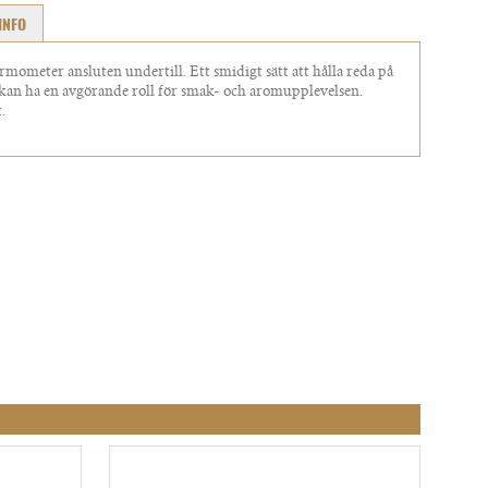
INFO
mometer ansluten undertill. Ett smidigt sätt att hålla reda på
 kan ha en avgörande roll för smak- och aromupplevelsen.
.