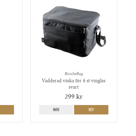
BoxInBag
Vadderad väska för 6 st vinglas
svart
299 kr
INFO
KÖP