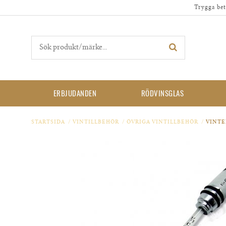
Trygga bet
ERBJUDANDEN
RÖDVINSGLAS
STARTSIDA
/
VINTILLBEHÖR
/
ÖVRIGA VINTILLBEHÖR
/
VINT