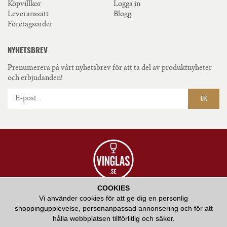
Köpvillkor
Logga in
Leveranssätt
Blogg
Företagsorder
NYHETSBREV
Prenumerera på vårt nyhetsbrev för att ta del av produktnyheter
och erbjudanden!
OK
COOKIES
VÅR AMBITION ÄR ATT ERBJUDA HÖGKVALITATIV SERVICE OCH ATT BIDRA
Vi använder cookies för att ge dig en personlig
MED VÅR KUNSKAP KRING HUR RÄTT GLAS KAN FÖRHÖJA EN
shoppingupplevelse, personanpassad annonsering och för att
SMAKUPPLEVELSE.
hålla webbplatsen tillförlitlig och säker.