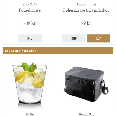
Eva Solo
Vin Bouquet
Folieskärare
Folieskärare till vinflaskor
249 kr
79 kr
INFO
INFO
KÖP
ANDRA HAR ÄVEN KÖPT
Zalto
BoxInBag