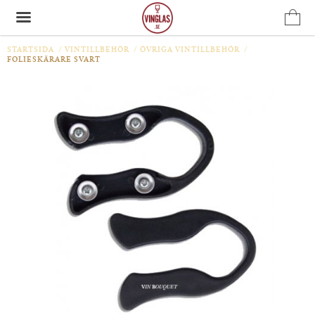
STARTSIDA
/
VINTILLBEHÖR
/
ÖVRIGA VINTILLBEHÖR
/
FOLIESKÄRARE SVART
Produkten har blivit tillagd i varukorgen