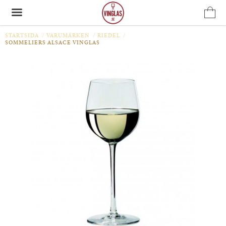
STARTSIDA
/
VARUMÄRKEN
/
RIEDEL
/
SOMMELIERS ALSACE VINGLAS
Produkten har blivit tillagd i varukorgen