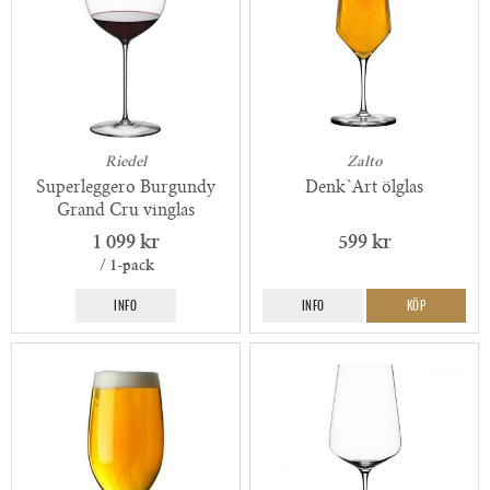
Riedel
Zalto
Superleggero Burgundy
Denk`Art ölglas
Grand Cru vinglas
1 099 kr
599 kr
/ 1-pack
INFO
INFO
KÖP