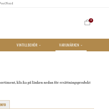
PostNord
0
VINTILLBEHÖR
VARUMÄRKEN
sortiment, klicka på länken nedan för ersättningsprodukt
INFO