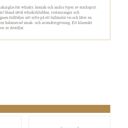
arglas för whisky, konjak och andra typer av starksprit.
rt bland såväl whiskyklubbar, restauranger och
nen fullföljer sitt syfte på ett fulländat vis och låter en
 en balanserad smak- och aromåtergivning. Ett klassiskt
per av destillat.