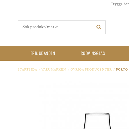
Trygga bet
ERBJUDANDEN
RÖDVINSGLAS
STARTSIDA
/
VARUMÄRKEN
/
ÖVRIGA PRODUCENTER
/
PORTO