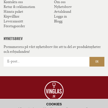
Kontakta oss
Om oss
Retur & reklamation
Nyhetsbrev
Hämta paket
Avtalskund
Köpvillkor
Logga in
Leveranssätt
Blogg
Företagsorder
NYHETSBREV
Prenumerera på vårt nyhetsbrev för att ta del av produktnyheter
och erbjudanden!
OK
COOKIES
VÅR AMBITION ÄR ATT ERBJUDA HÖGKVALITATIV SERVICE OCH ATT BIDRA