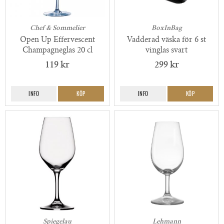
Chef & Sommelier
BoxInBag
Open Up Effervescent
Vadderad väska för 6 st
Champagneglas 20 cl
vinglas svart
119 kr
299 kr
INFO
KÖP
INFO
KÖP
Spiegelau
Lehmann