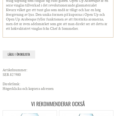
stilig slipning som ringlar sig runt glasen. Open Up Arabesque är en
serie vinglas tillverkad i det revolutionerande glasmaterialet
Kwarx vilket ger ett tunt glas som ändå är tåligt och har en hög
återgivning av ljus. Den unika formen på kuporna i Open Up och
Open Up Arabesque fyller funktionen av att förstärka aromerna,
men det är även adelsmärket som gör att man direkt ser att detta är
ett hökvalitativt vinglas från Chef & Sommelier.
LÄGG I ÖNSKELISTA
Artikelnummer:
SER 827980
Direktlänk:
Högerklicka och kopiera adressen
VI REKOMMENDERAR OCKSÅ