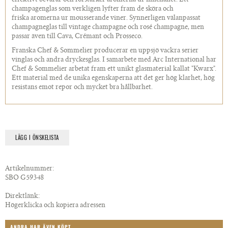
effektivt bevarar och förstärker aromerna ur innehållet. Ett
champagenglas som verkligen lyfter fram de sköra och
friska aromerna ur mousserande viner. Synnerligen välanpassat
champagneglas till vintage champagne och rosé champagne, men
passar även till Cava, Crémant och Prosseco.
Franska Chef & Sommelier producerar en uppsjö vackra serier
vinglas och andra dryckesglas. I samarbete med Arc International har
Chef & Sommelier arbetat fram ett unikt glasmaterial kallat "Kwarx".
Ett material med de unika egenskaperna att det ger hög klarhet, hög
resistans emot repor och mycket bra hållbarhet.
LÄGG I ÖNSKELISTA
Artikelnummer:
SBO G59348
Direktlänk:
Högerklicka och kopiera adressen
ANDRA HAR ÄVEN KÖPT