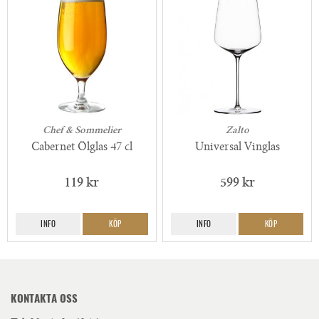
Chef & Sommelier
Zalto
Cabernet Ölglas 47 cl
Universal Vinglas
119 kr
599 kr
INFO
KÖP
INFO
KÖP
KONTAKTA OSS