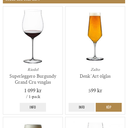
Riedel
Zalto
Superleggero Burgundy
Denk`Art ölglas
Grand Cru vinglas
1 099 kr
599 kr
/ 1-pack
INFO
INFO
KÖP