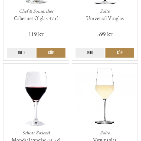
Chef & Sommelier
Zalto
Cabernet Ölglas 47 cl
Universal Vinglas
119 kr
599 kr
INFO
KÖP
INFO
KÖP
Schott Zwiesel
Zalto
Mondial vinglas 44,5 cl
Vitvinsglas