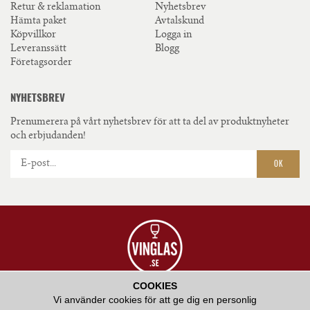
Retur & reklamation
Nyhetsbrev
Hämta paket
Avtalskund
Köpvillkor
Logga in
Leveranssätt
Blogg
Företagsorder
NYHETSBREV
Prenumerera på vårt nyhetsbrev för att ta del av produktnyheter
och erbjudanden!
OK
COOKIES
VÅR AMBITION ÄR ATT ERBJUDA HÖGKVALITATIV SERVICE OCH ATT BIDRA
Vi använder cookies för att ge dig en personlig
MED VÅR KUNSKAP KRING HUR RÄTT GLAS KAN FÖRHÖJA EN