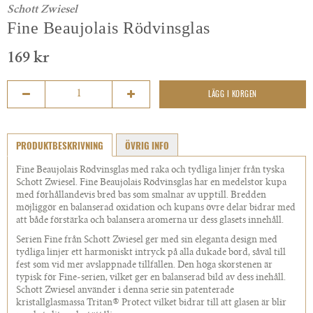
Schott Zwiesel
Fine Beaujolais Rödvinsglas
169 kr
LÄGG I KORGEN
PRODUKTBESKRIVNING
ÖVRIG INFO
Fine Beaujolais Rödvinsglas med raka och tydliga linjer från tyska
Schott Zwiesel. Fine Beaujolais Rödvinsglas har en medelstor kupa
med förhållandevis bred bas som smalnar av upptill. Bredden
möjliggör en balanserad oxidation och kupans övre delar bidrar med
att både förstärka och balansera aromerna ur dess glasets innehåll.
Serien Fine från Schott Zwiesel ger med sin eleganta design med
tydliga linjer ett harmoniskt intryck på alla dukade bord, såväl till
fest som vid mer avslappnade tillfällen. Den höga skorstenen är
typisk för Fine-serien, vilket ger en balanserad bild av dess inehåll.
Schott Zwiesel använder i denna serie sin patenterade
kristallglasmassa Tritan® Protect vilket bidrar till att glasen är blir