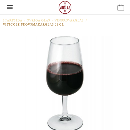
STARTSIDA
/
ÖVRIGA GLAS
/
VINPROVARGLAS
/
VITICOLE PROVSMAKARGLAS 21 CL
Produkten har blivit tillagd i varukorgen