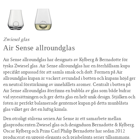
Zwiesel glas
Air Sense allroundglas
Air Sense allroundglas har designats av Kylberg & Bernadotte för
tyska Zwiesel glas. Air Sense allroundglas har en återhållsam kupa
specifikt anpassad för att samla smak och doft. Formen på Air
allroundglas kupan är vackert avrundad i botten och kupans höjd ger
en neutral förstärkning av innehållets aromer. Centralt i botten på
Air Sense allroundglas återfinns en bubbla av glas som både bidrar
vid syresättningen och ger detta glas en helt unik design. Stjälken och
foten är perfekt balanserade gentemot kupan på detta munblåsta
glas vilket ger det en luftig känsla.
Den otroligt stilrena serien Air Sense är ett samarbete mellan
glasproducenten Zwiesel glas och designduon Bernadotte & Kylberg.
Oscar Kylberg och Prins Carl Philip Bernadotte har sedan 2012
producerat en uppsjö eleganta och prisbelönta serier tillsammans.