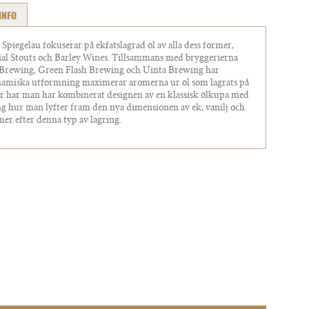
INFO
Spiegelau fokuserar på ekfatslagrad öl av alla dess former,
ial Stouts och Barley Wines. Tillsammans med bryggerierna
 Brewing, Green Flash Brewing och Uinta Brewing har
dynamiska utformning maximerar aromerna ur öl som lagrats på
eer har man har kombinerat designen av en klassisk ölkupa med
g hur man lyfter fram den nya dimensionen av ek, vanilj och
mer efter denna typ av lagring.