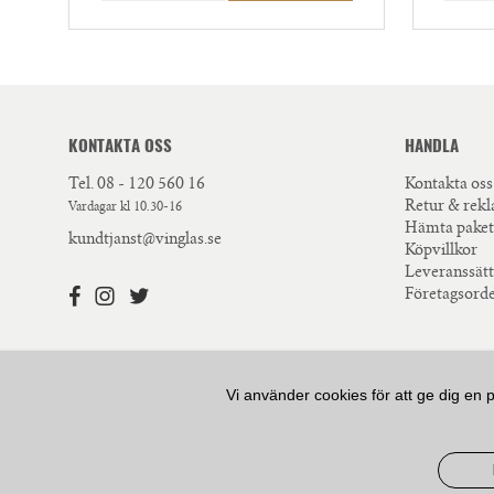
KONTAKTA OSS
HANDLA
Tel.
08 - 120 560 16
Kontakta oss
Retur & rek
Vardagar kl 10.30-16
Hämta paket
kundtjanst@vinglas.se
Köpvillkor
Leveranssätt
Företagsord
Vi använder cookies för att ge dig en 
VÅR AMBITION ÄR ATT ERBJUDA HÖGKVALITATIV 
VÅR KUNSKAP KRING HUR RÄTT GLAS KAN FÖRHÖ