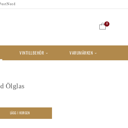
PostNord
0
VINTILLBEHÖR
VARUMÄRKEN
ed Ölglas
LÄGG I KORGEN