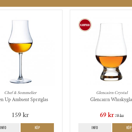
Chef & Sommelier
Glencairn Crystal
n Up Ambient Spritglas
Glencairn Whiskygla
159 kr
69 kr
79 kr
INFO
KÖP
INFO
KÖP