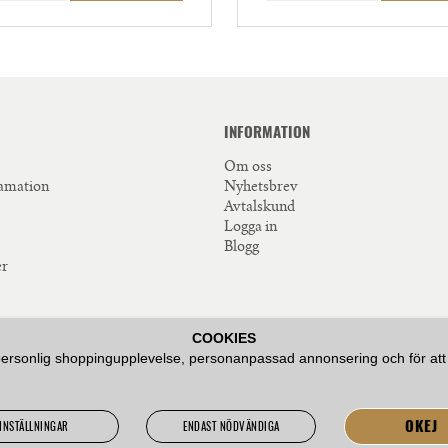
INFORMATION
Om oss
lamation
Nyhetsbrev
Avtalskund
Logga in
Blogg
er
COOKIES
personlig shoppingupplevelse, personanpassad annonsering och för att hål
SERVICE OCH ATT BIDRA MED
JA EN SMAKUPPLEVELSE.
OKEJ
INSTÄLLNINGAR
ENDAST NÖDVÄNDIGA