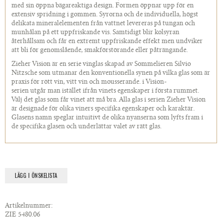
med sin öppna bägareaktiga design. Formen öppnar upp för en
extensiv spridning i gommen. Syrorna och de individuella, högst
delikata mineralelementen från vattnet levereras på tungan och
munhålan på ett uppfriskande vis. Samtidigt blir kolsyran
återhållsam och får en extremt uppfriskande effekt men undviker
att bli för genomslående, smakförstörande eller påträngande.
Zieher Vision är en serie vinglas skapad av Sommelieren Silvio
Nitzsche som utmanar den konventionella synen på vilka glas som är
praxis för rött vin, vitt vin och mousserande. i Vision-
serien utgår man istället ifrån vinets egenskaper i första rummet.
Välj det glas som får vinet att må bra. Alla glas i serien Zieher Vision
är designade för olika viners specifika egenskaper och karaktär.
Glasens namn speglar intuitivt de olika nyanserna som lyfts fram i
de specifika glasen och underlättar valet av rätt glas.
LÄGG I ÖNSKELISTA
Artikelnummer:
ZIE 5480.06