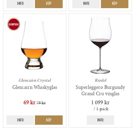
INFO
KÖP
INFO
KÖP
Glencairn Crystal
Riedel
Glencairn Whiskyglas
Superleggero Burgundy
Grand Cru vinglas
69 kr
1 099 kr
79 kr
/ 1-pack
INFO
KÖP
INFO