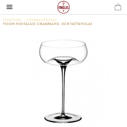
STARTSIDA
/
CHAMPAGNEGLAS
/
VISION NOSTALGIC CHAMPAGNE- OCH VATTENGLAS
Produkten har blivit tillagd i varukorgen