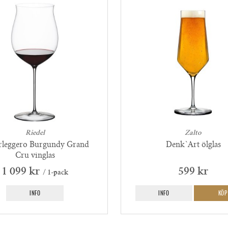
Riedel
Zalto
rleggero Burgundy Grand
Denk`Art ölglas
Cru vinglas
1 099 kr
599 kr
/ 1-pack
INFO
INFO
KÖP