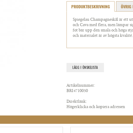
PRODUKTBESKRIVNING
ÖVRIG 
Spiegelau Champagneskål är ett u
och Cava med flera, men lämpar sig 
fot bär upp den smala och höga stjälk
och materialet är av högsta kvalité.
LÄGG I ÖNSKELISTA
Artikelnummer:
BRI4710050
Direktlänk:
Högerklicka och kopiera adressen