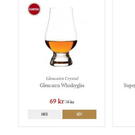
Glencairn Crystal
Glencairn Whiskyglas
Supe
69 kr
79 kr
INFO
KÖP