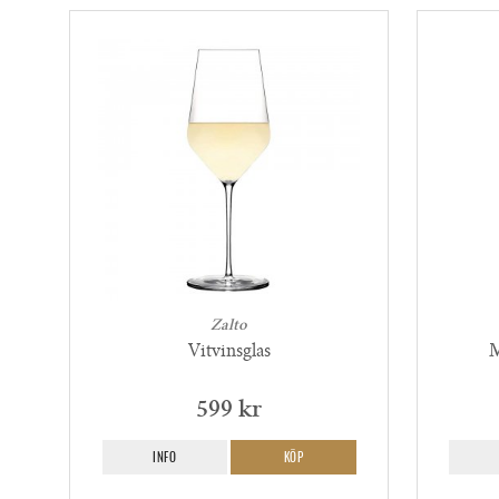
Zalto
Vitvinsglas
M
599 kr
INFO
KÖP