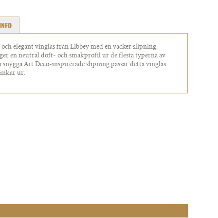
INFO
 och elegant vinglas från Libbey med en vacker slipning.
ger en neutral doft- och smakprofil ur de flesta typerna av
n snygga Art Deco-inspirerade slipning passar detta vinglas
rinkar ur.