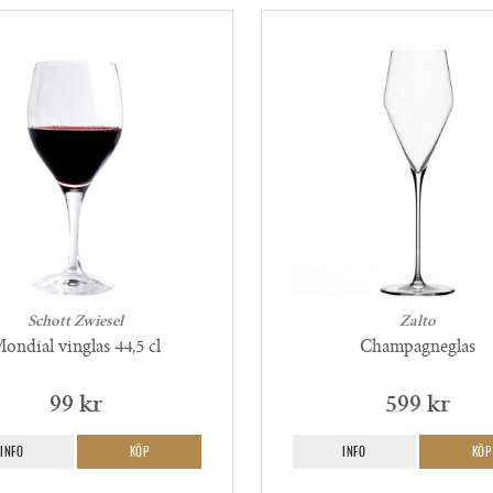
Schott Zwiesel
Zalto
ondial vinglas 44,5 cl
Champagneglas
99 kr
599 kr
INFO
KÖP
INFO
KÖP