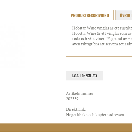
PRODUKTBESKRIVNING
ÖVRIG 
Hobstar Wine vinglas är ett rustikt
Hobstar Wine är ett vinglas som av
röda och vita viner. På grund av si
även riktigt bra att servera soursd
LÄGG I ÖNSKELISTA
Artikelnummer:
202339
Direktlänk:
Högerklicka och kopiera adressen