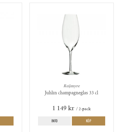
Reijmyre
Juhlin champagneglas 33 cl
1 149 kr
/ 2-pack
INFO
KÖP